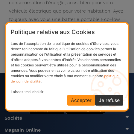
consommation d'énergie, aussi bien pour votre
véhicule électrique que pour votre habitation. Ayez
toujours avec vous une batterie portable EcoFlow
lors de vos déplacements, et garantissez toujours
Politique relative aux Cookies
l'autonomie de votre véhicule. Découvrez la
puissance des générateurs et créez un écosystème
Lors de l'acceptation de la politique de cookies d'iServices, vous
devez tenir compte du fait que l'utilisation de cookies permet la
de production d'énergie avec des panneaux
personnalisation de l'utilisation et la présentation de services et
d'offres adaptés à vos centres d'intérêt. Vos données personnelles
solaires.
et les cookies peuvent être utilisés pour la personnalisation des
annonces. Vous pouvez en savoir plus sur notre utilisation des
politique
cookies ou modifier votre choix à tout moment sur notre
de confidentialité
.
App iServices
Laissez-moi choisir
Votre boutique de réparation
Accepter
Je refuse
Société
Magasin Online